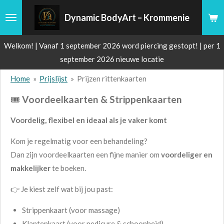
Ga
Dynamic BodyArt – Krommenie
direct
naar
Welkom! | Vanaf 1 september 2026 word piercing gestopt! | per 1
de
september 2026 nieuwe locatie
hoofdinhoud
Home
»
Prijslijst
»
Prijzen rittenkaarten
🎟️
Voordeelkaarten & Strippenkaarten
Voordelig, flexibel en ideaal als je vaker komt
Kom je regelmatig voor een behandeling?
Dan zijn voordeelkaarten een fijne manier om
voordeliger en
makkelijker
te boeken.
👉 Je kiest zelf wat bij jou past:
Strippenkaart (voor massage)
Klantenkaart (voor pedicure & schoonheid)