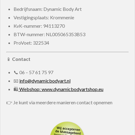
Bedrijfsnaam: Dynamic Body Art
Vestigingsplaats: Krommenie
KvK-nummer:
94113270
BTW-nummer:
NL005065353B53
ProVoet: 322534
📱
Contact
📞
06 – 57 61 75 97
📧
info@dynamicbodyart.nl
🛍
Webshop: www.dynamicbodyartshop.eu
👉 Je kunt via meerdere manieren contact opnemen