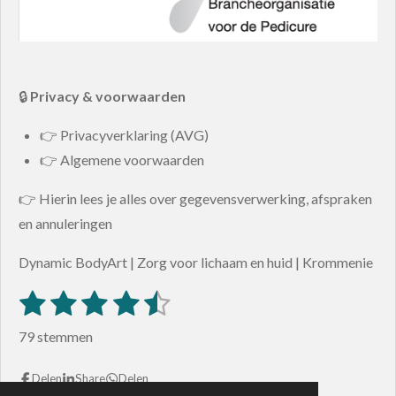
🔒
Privacy & voorwaarden
👉 Privacyverklaring (AVG)
👉 Algemene voorwaarden
👉 Hierin lees je alles over gegevensverwerking, afspraken
en annuleringen
Dynamic BodyArt | Zorg voor lichaam en huid | Krommenie
1
2
3
4
5
S
R
t
s
s
s
s
s
a
e
79 stemmen
m
t
t
t
t
t
t
m
i
e
e
e
e
e
Delen
Share
Delen
e