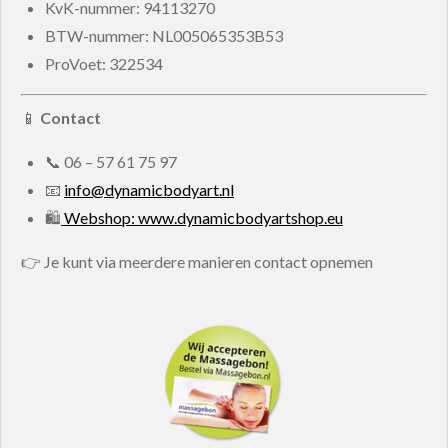
KvK-nummer:
94113270
BTW-nummer:
NL005065353B53
ProVoet: 322534
📱
Contact
📞
06 – 57 61 75 97
📧
info@dynamicbodyart.nl
🛍
Webshop: www.dynamicbodyartshop.eu
👉 Je kunt via meerdere manieren contact opnemen