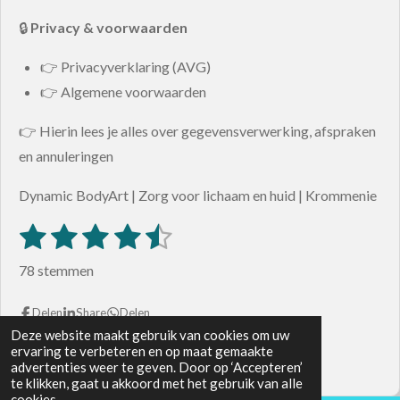
🔒
Privacy & voorwaarden
👉 Privacyverklaring (AVG)
👉 Algemene voorwaarden
👉 Hierin lees je alles over gegevensverwerking, afspraken
en annuleringen
Dynamic BodyArt | Zorg voor lichaam en huid | Krommenie
1
2
3
4
5
S
R
t
s
s
s
s
s
a
e
78 stemmen
m
t
t
t
t
t
t
m
i
e
e
e
e
e
Delen
Share
Delen
e
n
n
Deze website maakt gebruik van cookies om uw
© 2024 - 2026 Dynamic Bodyart
r
r
r
r
r
ervaring te verbeteren en op maat gemaakte
g
Powered by
JouwWeb
advertenties weer te geven. Door op ‘Accepteren’
r
r
r
r
te klikken, gaat u akkoord met het gebruik van alle
:
cookies.