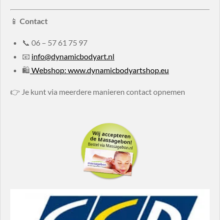
📱
Contact
📞
06 – 57 61 75 97
📧
info@dynamicbodyart.nl
🛍
Webshop: www.dynamicbodyartshop.eu
👉 Je kunt via meerdere manieren contact opnemen