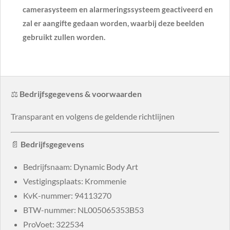
camerasysteem en alarmeringssysteem geactiveerd en
zal er aangifte gedaan worden, waarbij deze beelden
gebruikt zullen worden.
⚖️
Bedrijfsgegevens & voorwaarden
Transparant en volgens de geldende richtlijnen
📄
Bedrijfsgegevens
Bedrijfsnaam: Dynamic Body Art
Vestigingsplaats: Krommenie
KvK-nummer:
94113270
BTW-nummer:
NL005065353B53
ProVoet: 322534