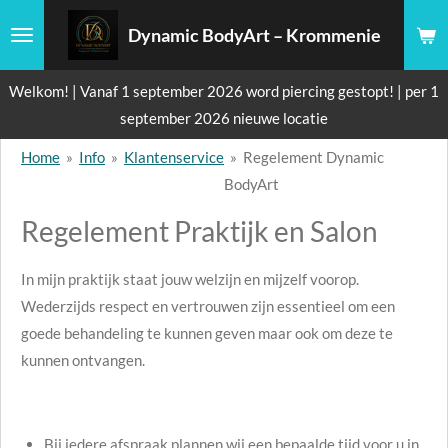
Ga
Dynamic BodyArt – Krommenie
direct
naar
Welkom! | Vanaf 1 september 2026 word piercing gestopt! | per 1
de
september 2026 nieuwe locatie
hoofdinhoud
Home
»
Info
»
Klantenservice
»
Regelement Dynamic
BodyArt
Regelement Praktijk en Salon
In mijn praktijk staat jouw welzijn en mijzelf voorop.
Wederzijds respect en vertrouwen zijn essentieel om een
goede behandeling te kunnen geven maar ook om deze te
kunnen ontvangen.
Bij iedere afspraak plannen wij een bepaalde tijd voor u in,