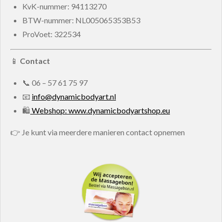
KvK-nummer:
94113270
BTW-nummer:
NL005065353B53
ProVoet: 322534
📱
Contact
📞
06 – 57 61 75 97
📧
info@dynamicbodyart.nl
🛍
Webshop: www.dynamicbodyartshop.eu
👉 Je kunt via meerdere manieren contact opnemen