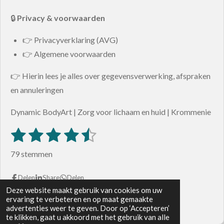
🔒
Privacy & voorwaarden
👉 Privacyverklaring (AVG)
👉 Algemene voorwaarden
👉 Hierin lees je alles over gegevensverwerking, afspraken
en annuleringen
Dynamic BodyArt | Zorg voor lichaam en huid | Krommenie
1
2
3
4
5
S
R
t
s
s
s
s
s
a
e
79 stemmen
m
t
t
t
t
t
t
m
i
e
e
e
e
e
Delen
Share
Delen
e
n
n
Deze website maakt gebruik van cookies om uw
© 2024 - 2026 Dynamic Bodyart
r
r
r
r
r
ervaring te verbeteren en op maat gemaakte
g
advertenties weer te geven. Door op ‘Accepteren’
Powered by
JouwWeb
r
r
r
r
te klikken, gaat u akkoord met het gebruik van alle
: