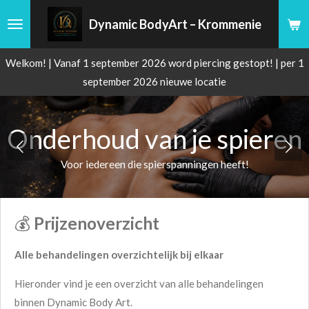
Ga
Dynamic BodyArt – Krommenie
direct
naar
Welkom! | Vanaf 1 september 2026 word piercing gestopt! | per 1
de
september 2026 nieuwe locatie
hoofdinhoud
Onderhoud van je spieren
Voor iedereen die spierspanningen heeft!
💰
Prijzenoverzicht
Alle behandelingen overzichtelijk bij elkaar
Hieronder vind je een overzicht van alle behandelingen
binnen Dynamic Body Art.