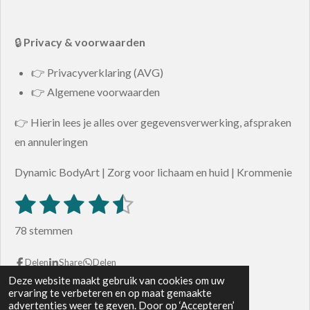
🔒
Privacy & voorwaarden
👉 Privacyverklaring (AVG)
👉 Algemene voorwaarden
👉 Hierin lees je alles over gegevensverwerking, afspraken
en annuleringen
Dynamic BodyArt | Zorg voor lichaam en huid | Krommenie
1
2
3
4
5
S
R
t
s
s
s
s
s
a
e
78 stemmen
m
t
t
t
t
t
t
m
i
e
e
e
e
e
Delen
Share
Delen
e
n
n
Deze website maakt gebruik van cookies om uw
© 2024 - 2026 Dynamic Bodyart
r
r
r
r
r
ervaring te verbeteren en op maat gemaakte
g
Powered by
JouwWeb
advertenties weer te geven. Door op ‘Accepteren’