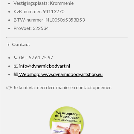
Vestigingsplaats: Krommenie
KvK-nummer:
94113270
BTW-nummer:
NL005065353B53
ProVoet: 322534
📱
Contact
📞
06 – 57 61 75 97
📧
info@dynamicbodyart.nl
🛍
Webshop: www.dynamicbodyartshop.eu
👉 Je kunt via meerdere manieren contact opnemen