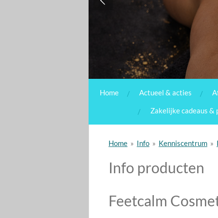
Home
Actueel & acties
A
Zakelijke cadeaus & 
Home
»
Info
»
Kenniscentrum
»
Info producten
Feetcalm Cosmet