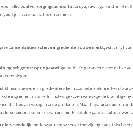
n voor elke voetverzorgingsbehoefte
: droge, ruwe, gebarsten of eel
 geurtjes, vermoeide benen en meer.
ste concentraties actieve ingrediënten op de markt,
wat zorgt voo
ologisch getest op de gevoelige huid
. Zo garanderen we dat ze veil
taandoeningen.
uit klinisch bewezen ingrediënten die in cosmetica alom erkend wor
rijkste ingrediënt in onze formules, gekozen vanwege de krachtige hy
concentraties aanwezig in onze producten. Naast
hyaluronzuur
en ande
onderscheidend kenmerk van ons merk, dat de Spaanse cultuur weers
 diervriendelijk
merk, waarmee we onze toewijding aan ethische en