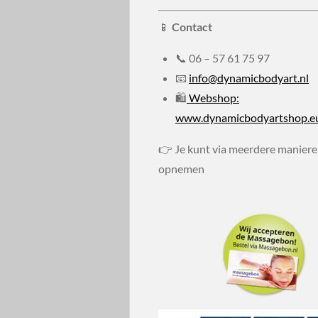
📱
Contact
📞
06 – 57 61 75 97
📧
info@dynamicbodyart.nl
🛍
Webshop:
www.dynamicbodyartshop.e
👉 Je kunt via meerdere maniere
opnemen