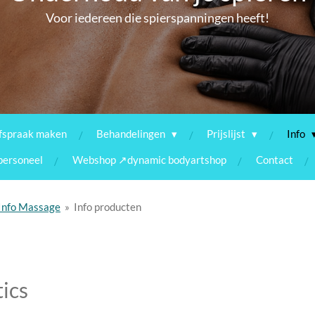
Voor iedereen die spierspanningen heeft!
fspraak maken
Behandelingen
Prijslijst
Info
personeel
Webshop ↗dynamic bodyartshop
Contact
Info Massage
»
Info producten
ics