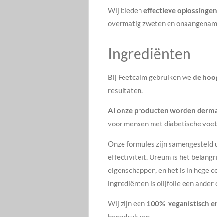
Wij bieden
effectieve oplossinge
overmatig zweten en onaangename
Ingrediënten
Bij Feetcalm gebruiken we
de
hoog
resultaten.
Al onze producten worden dermat
voor mensen met diabetische voe
Onze formules zijn samengesteld 
effectiviteit.
Ureum
is het belang
eigenschappen, en het is in hoge 
ingrediënten is
olijfolie
een ander 
Wij zijn een
100%
veganistisch en
benadrukken.