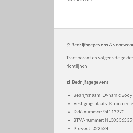
⚖️
Bedrijfsgegevens & voorwaa
Transparant en volgens de gelde
richtlijnen
📄
Bedrijfsgegevens
Bedrijfsnaam: Dynamic Body
Vestigingsplaats: Krommenie
KvK-nummer:
94113270
BTW-nummer:
NL00506535
ProVoet: 322534