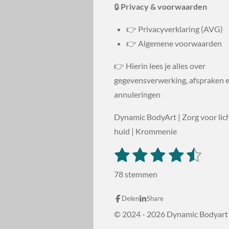
🔒
Privacy & voorwaarden
👉 Privacyverklaring (AVG)
👉 Algemene voorwaarden
👉 Hierin lees je alles over
gegevensverwerking, afspraken 
annuleringen
Dynamic BodyArt | Zorg voor li
huid | Krommenie
1
2
3
4
5
S
R
t
s
s
s
s
s
a
e
78 stemmen
m
t
t
t
t
t
t
m
i
e
e
e
e
e
Delen
Share
e
n
n
© 2024 - 2026 Dynamic Bodyart
r
r
r
r
r
g