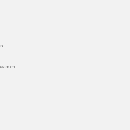
en
chaam en