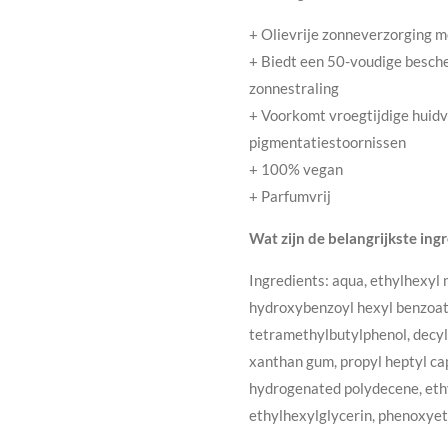
+ Olievrije zonneverzorging m
+ Biedt een 50-voudige besch
zonnestraling
+ Voorkomt vroegtijdige huid
pigmentatiestoornissen
+ 100% vegan
+ Parfumvrij
Wat zijn de belangrijkste ing
Ingredients: aqua, ethylhexy
hydroxybenzoyl hexyl benzoate
tetramethylbutylphenol, decyl 
xanthan gum, propyl heptyl ca
hydrogenated polydecene, ethy
ethylhexylglycerin, phenoxyet