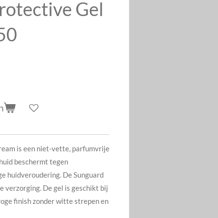
otective Gel
50
n
eam is een niet-vette, parfumvrije
w huid beschermt tegen
ige huidveroudering. De Sunguard
 verzorging. De gel is geschikt bij
roge finish zonder witte strepen en