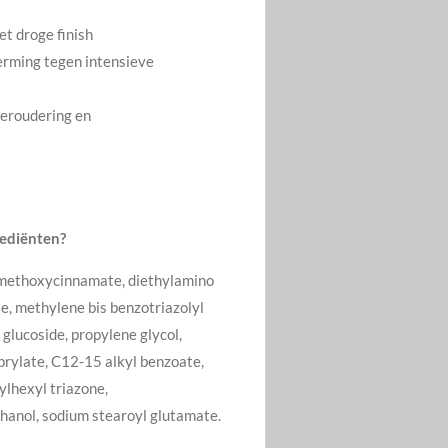
et droge finish
erming tegen intensieve
veroudering en
rediënten?
l methoxycinnamate, diethylamino
, methylene bis benzotriazolyl
glucoside, propylene glycol,
prylate, C12-15 alkyl benzoate,
lhexyl triazone,
hanol, sodium stearoyl glutamate.