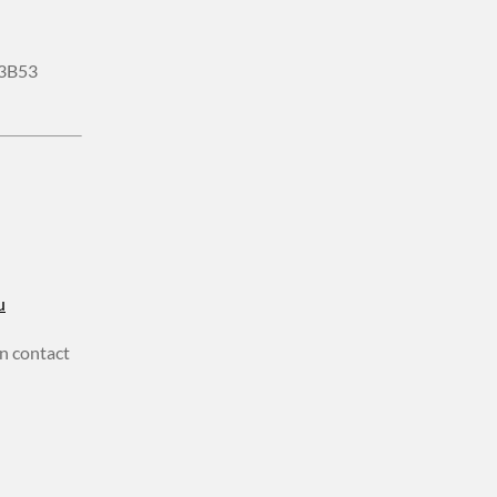
3B53
u
n contact