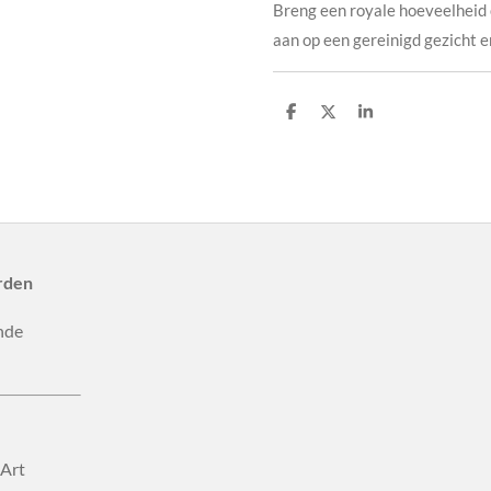
Breng een royale hoeveelheid 
aan op een gereinigd gezicht e
D
D
S
e
e
h
l
e
a
e
l
r
n
e
rden
nde
 Art