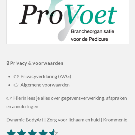
🔒
Privacy & voorwaarden
👉 Privacyverklaring (AVG)
👉 Algemene voorwaarden
👉 Hierin lees je alles over gegevensverwerking, afspraken
en annuleringen
Dynamic BodyArt | Zorg voor lichaam en huid | Krommenie
1
2
3
4
5
S
R