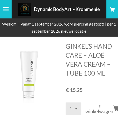
Ga
Dynamic BodyArt – Krommenie
direct
naar
Welkom! | Vanaf 1 september 2026 word piercing gestopt! | per 1
de
september 2026 nieuwe locatie
hoofdinhoud
GINKEL’S HAND
CARE – ALOË
VERA CREAM –
TUBE 100 ML
€ 15,25
In
winkelwagen