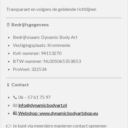
Transparant en volgens de geldende richtlijnen
📄
Bedrijfsgegevens
Bedrijfsnaam: Dynamic Body Art
Vestigingsplaats: Krommenie
KvK-nummer:
94113270
BTW-nummer:
NL005065353B53
ProVoet: 322534
📱
Contact
📞
06 – 57 61 75 97
📧
info@dynamicbodyart.nl
🛍
Webshop: www.dynamicbodyartshop.eu
👉 Je kunt via meerdere manieren contact opnemen