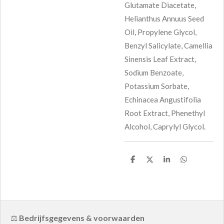
Glutamate Diacetate,
Helianthus Annuus Seed
Oil, Propylene Glycol,
Benzyl Salicylate, Camellia
Sinensis Leaf Extract,
Sodium Benzoate,
Potassium Sorbate,
Echinacea Angustifolia
Root Extract, Phenethyl
Alcohol, Caprylyl Glycol.
D
D
S
D
e
e
h
e
l
e
a
l
e
l
r
e
n
e
n
⚖️
Bedrijfsgegevens & voorwaarden