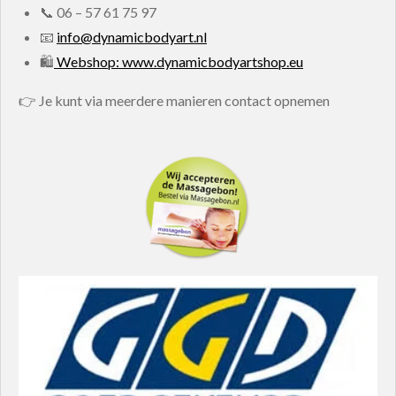
📞
06 – 57 61 75 97
📧
info@dynamicbodyart.nl
🛍
Webshop: www.dynamicbodyartshop.eu
👉 Je kunt via meerdere manieren contact opnemen