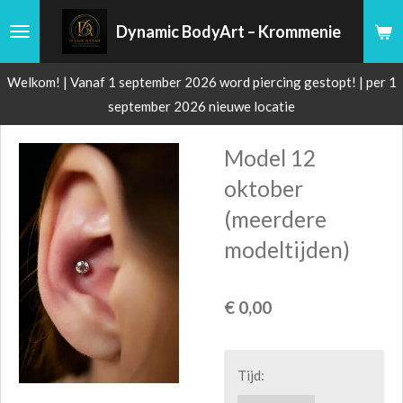
Ga
Dynamic BodyArt – Krommenie
direct
naar
Welkom! | Vanaf 1 september 2026 word piercing gestopt! | per 1
de
september 2026 nieuwe locatie
hoofdinhoud
Model 12
oktober
(meerdere
modeltijden)
€ 0,00
Tijd: