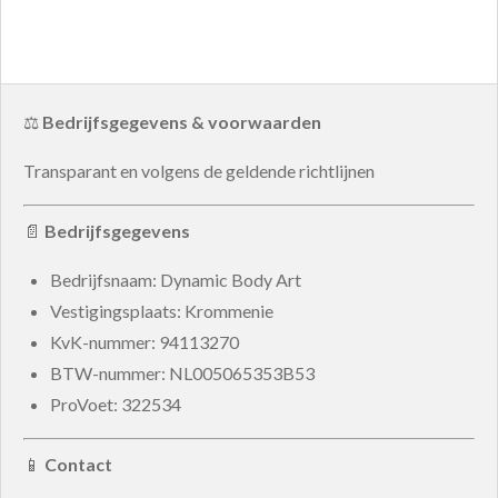
e
e
h
e
l
e
a
l
e
l
r
e
n
e
n
⚖️
Bedrijfsgegevens & voorwaarden
Transparant en volgens de geldende richtlijnen
📄
Bedrijfsgegevens
Bedrijfsnaam: Dynamic Body Art
Vestigingsplaats: Krommenie
KvK-nummer:
94113270
BTW-nummer:
NL005065353B53
ProVoet: 322534
📱
Contact