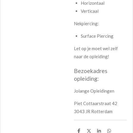
Horizontaal
Verticaal
Nekpiercing:
Surface Piercing
Let op je moet wel zelf
naar de opleiding!
Bezoekadres
opleiding:
Jolange Opleidingen
Piet Cottaarstraat 42
3043 JR Rotterdam
D
D
S
D