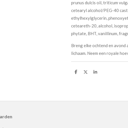
prunus dulcis oil, triticum vu
cetearyl alcohol/PEG-40 casto
ethylhexylglycerin, phenoxyet
ceteareth-20, alcohol, isopro
phytate, BHT, vanillinum, fra
Breng elke ochtend en avond a
lichaam. Neem een royale hoev
D
D
S
e
e
h
l
e
a
e
l
r
n
e
aarden