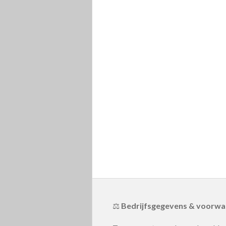
⚖️
Bedrijfsgegevens & voorw