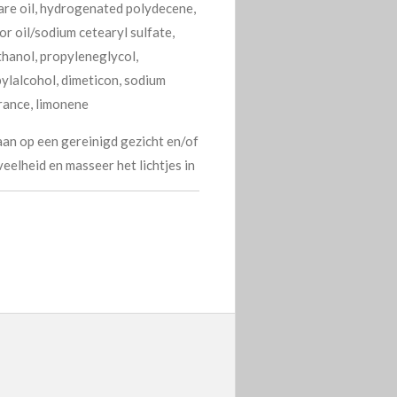
lgare oil, hydrogenated polydecene,
r oil/sodium cetearyl sulfate,
hanol, propyleneglycol,
pylalcohol, dimeticon, sodium
grance, limonene
an op een gereinigd gezicht en/of
eelheid en masseer het lichtjes in