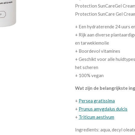
Protection SunCareGel Crea
Protection SunCare Gel Crea
+ Een hydraterende 24 uurs em
+ Rijk aan diverse plantaardig
en tarwekiemolie
+ Boordevol vitamines
+ Geschikt voor alle huidtypes,
het scheren
+ 100% vegan
Wat zijn de belangrijkste in
+
Persea gratissima
+
Prunus amygdalus dulcis
+
Triticum aestivum
Ingredients: aqua, decyl oleate