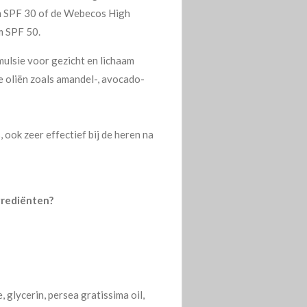
m SPF 30
of de
Webecos High
m SPF 50.
ulsie voor gezicht en lichaam
e oliën zoals amandel-, avocado-
 ook zeer effectief bij de heren na
grediënten?
, glycerin, persea gratissima oil,