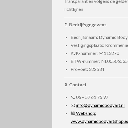
Transparant en volgens de gelde
richtlijnen
📄
Bedrijfsgegevens
Bedrijfsnaam: Dynamic Body
Vestigingsplaats: Krommenie
KvK-nummer:
94113270
BTW-nummer:
NL00506535
ProVoet: 322534
📱
Contact
📞
06 – 57 61 75 97
📧
info@dynamicbodyart.nl
🛍
Webshop:
www.dynamicbodyartshop.e