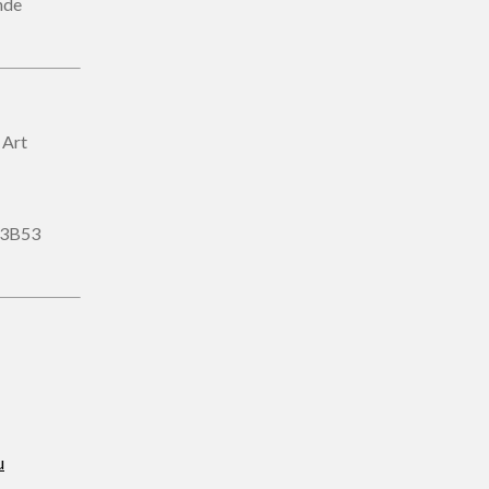
nde
 Art
3B53
u