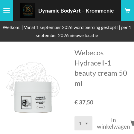
Ga
Dynamic BodyArt – Krommenie
direct
naar
Welkom! | Vanaf 1 september 2026 word piercing gestopt! | per 1
de
september 2026 nieuwe locatie
hoofdinhoud
Webecos
Hydracell-1
beauty cream 50
ml
€ 37,50
In
winkelwagen