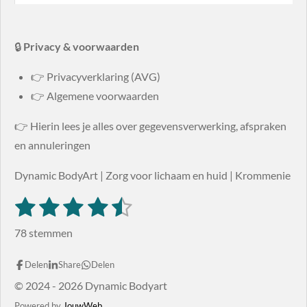
🔒
Privacy & voorwaarden
👉 Privacyverklaring (AVG)
👉 Algemene voorwaarden
👉 Hierin lees je alles over gegevensverwerking, afspraken
en annuleringen
Dynamic BodyArt | Zorg voor lichaam en huid | Krommenie
1
2
3
4
5
S
R
t
s
s
s
s
s
a
e
78 stemmen
m
t
t
t
t
t
t
m
i
e
e
e
e
e
Delen
Share
Delen
e
n
n
© 2024 - 2026 Dynamic Bodyart
r
r
r
r
r
g
Powered by
JouwWeb