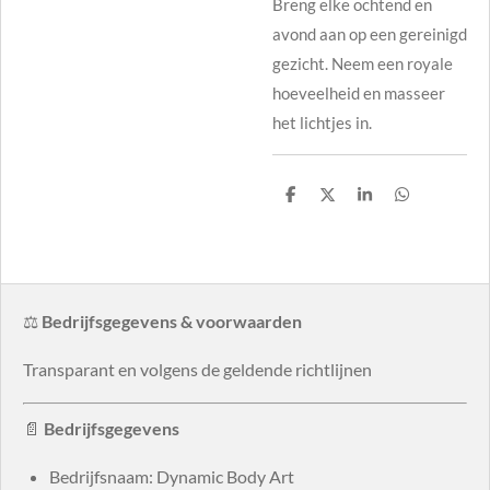
Breng elke ochtend en
avond aan op een gereinigd
gezicht. Neem een royale
hoeveelheid en masseer
het lichtjes in.
D
D
S
D
e
e
h
e
l
e
a
l
e
l
r
e
n
e
n
⚖️
Bedrijfsgegevens & voorwaarden
Transparant en volgens de geldende richtlijnen
📄
Bedrijfsgegevens
Bedrijfsnaam: Dynamic Body Art