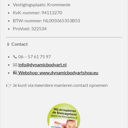
Vestigingsplaats: Krommenie
KvK-nummer:
94113270
BTW-nummer:
NL005065353B53
ProVoet: 322534
📱
Contact
📞
06 – 57 61 75 97
📧
info@dynamicbodyart.nl
🛍
Webshop: www.dynamicbodyartshop.eu
👉 Je kunt via meerdere manieren contact opnemen