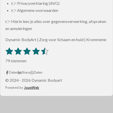
👉 Privacyverklaring (AVG)
👉 Algemene voorwaarden
👉 Hierin lees je alles over gegevensverwerking, afspraken
en annuleringen
Dynamic BodyArt | Zorg voor lichaam en huid | Krommenie
1
2
3
4
5
S
R
t
s
s
s
s
s
a
e
79 stemmen
m
t
t
t
t
t
t
m
i
e
e
e
e
e
Delen
Share
Delen
e
n
n
© 2024 - 2026 Dynamic Bodyart
r
r
r
r
r
g
Powered by
JouwWeb
r
r
r
r
:
e
e
e
e
4
n
n
n
n
.