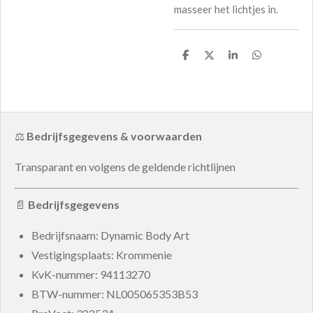
masseer het lichtjes in.
D
D
S
D
e
e
h
e
l
e
a
l
e
l
r
e
n
e
n
⚖️
Bedrijfsgegevens & voorwaarden
Transparant en volgens de geldende richtlijnen
📄
Bedrijfsgegevens
Bedrijfsnaam: Dynamic Body Art
Vestigingsplaats: Krommenie
KvK-nummer:
94113270
BTW-nummer:
NL005065353B53