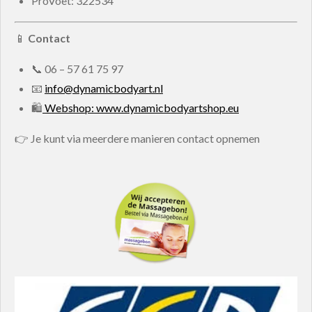
ProVoet: 322534
📱
Contact
📞
06 – 57 61 75 97
📧
info@dynamicbodyart.nl
🛍
Webshop: www.dynamicbodyartshop.eu
👉 Je kunt via meerdere manieren contact opnemen