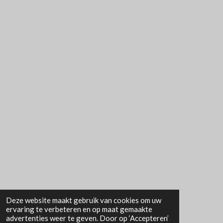
2
7
8
4
8
1
0
1
2
6
5
8
2
s
t
Deze website maakt gebruik van cookies om uw
ervaring te verbeteren en op maat gemaakte
e
advertenties weer te geven. Door op ‘Accepteren’