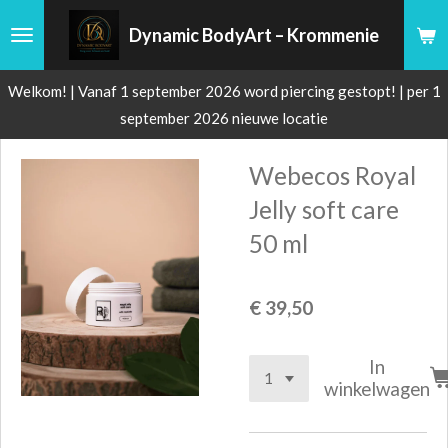
Ga
Dynamic BodyArt – Krommenie
direct
naar
Welkom! | Vanaf 1 september 2026 word piercing gestopt! | per 1
de
september 2026 nieuwe locatie
hoofdinhoud
Webecos Royal
Jelly soft care
50 ml
€ 39,50
In
winkelwagen