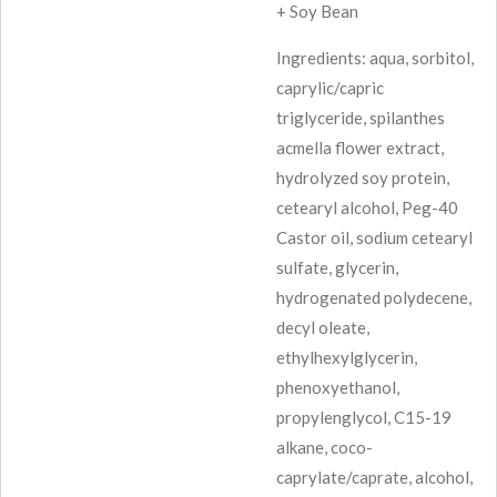
+
Soy Bean
Ingredients: aqua, sorbitol,
caprylic/capric
triglyceride, spilanthes
acmella flower extract,
hydrolyzed soy protein,
cetearyl alcohol, Peg-40
Castor oil, sodium cetearyl
sulfate, glycerin,
hydrogenated polydecene,
decyl oleate,
ethylhexylglycerin,
phenoxyethanol,
propylenglycol, C15-19
alkane, coco-
caprylate/caprate, alcohol,