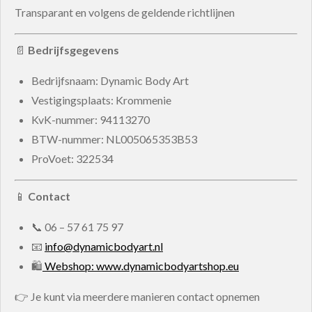
Transparant en volgens de geldende richtlijnen
📄
Bedrijfsgegevens
Bedrijfsnaam: Dynamic Body Art
Vestigingsplaats: Krommenie
KvK-nummer:
94113270
BTW-nummer:
NL005065353B53
ProVoet: 322534
📱
Contact
📞
06 – 57 61 75 97
📧
info@dynamicbodyart.nl
🛍
Webshop: www.dynamicbodyartshop.eu
👉 Je kunt via meerdere manieren contact opnemen