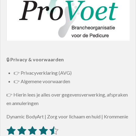
🔒
Privacy & voorwaarden
👉 Privacyverklaring (AVG)
👉 Algemene voorwaarden
👉 Hierin lees je alles over gegevensverwerking, afspraken
en annuleringen
Dynamic BodyArt | Zorg voor lichaam en huid | Krommenie
1
2
3
4
5
S
R
t