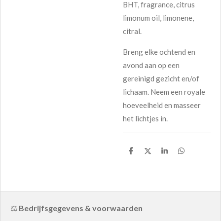
BHT, fragrance, citrus
limonum oil, limonene,
citral.
Breng elke ochtend en
avond aan op een
gereinigd gezicht en/of
lichaam. Neem een royale
hoeveelheid en masseer
het lichtjes in.
D
D
S
D
e
e
h
e
l
e
a
l
e
l
r
e
n
e
n
⚖️
Bedrijfsgegevens & voorwaarden