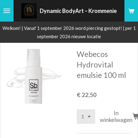
Ga
Dynamic BodyArt – Krommenie
direct
naar
Welkom! | Vanaf 1 september 2026 word piercing gestopt! | per 1
de
september 2026 nieuwe locatie
hoofdinhoud
Webecos
Hydrovital
emulsie 100 ml
€ 22,50
In
winkelwagen