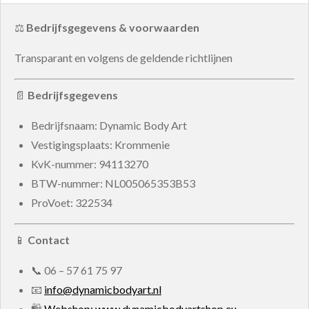
⚖️
Bedrijfsgegevens & voorwaarden
Transparant en volgens de geldende richtlijnen
📄
Bedrijfsgegevens
Bedrijfsnaam: Dynamic Body Art
Vestigingsplaats: Krommenie
KvK-nummer:
94113270
BTW-nummer:
NL005065353B53
ProVoet: 322534
📱
Contact
📞
06 – 57 61 75 97
📧
info@dynamicbodyart.nl
🛍
Webshop: www.dynamicbodyartshop.eu