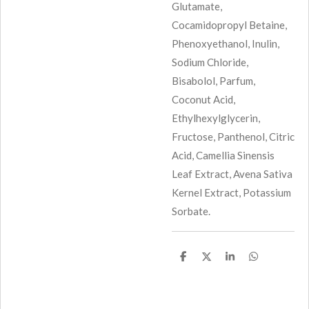
Glutamate,
Cocamidopropyl Betaine,
Phenoxyethanol, Inulin,
Sodium Chloride,
Bisabolol, Parfum,
Coconut Acid,
Ethylhexylglycerin,
Fructose, Panthenol, Citric
Acid, Camellia Sinensis
Leaf Extract, Avena Sativa
Kernel Extract, Potassium
Sorbate.
D
D
S
D
e
e
h
e
l
e
a
l
e
l
r
e
n
e
n